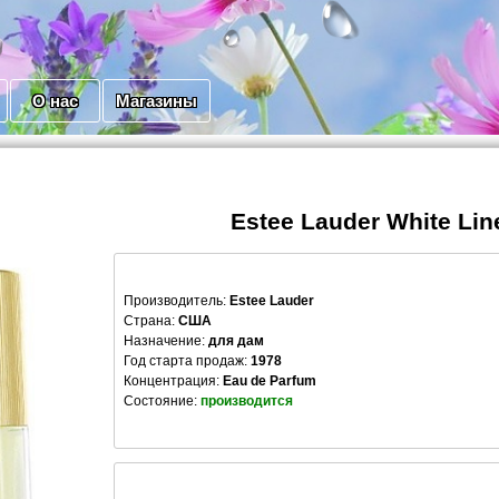
О нас
Магазины
Estee Lauder White Lin
Производитель
:
Estee Lauder
Страна:
США
Назначение:
для дам
Год старта продаж:
1978
Концентрация:
Eau de Parfum
Состояние:
производится