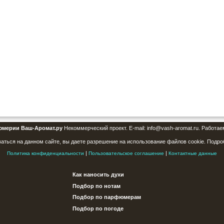
юмерии Ваш-Аромат.ру
Некоммерческий проект. E-mail: info@vash-aromat.ru. Работае
аться на данном сайте, вы даете разрешение на использование файлов cookie. Подро
|
|
Политика конфиденциальности
Пользовательское соглашение
Контактные данные
Как наносить духи
Подбор по нотам
Подбор по парфюмерам
Подбор по погоде