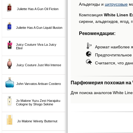
Альдегиды и
цитрусовые
ма
Juliette Has A Gun Oil Fiction
Композиция
White Linen E
сирени, альдегидов, ягод, 
Juliette Has A Gun Liquid Illusion
Рекомендации:
Juicy Couture Viva La Juicy
Аромат наиболее я
Elixir
Предпочтительное 
Считается, что дан
Juicy Couture Just Moi Intense
Парфюмерия похожая на W
John Varvatos Artisan Costiero
Для поиска аналогов White Line
Jo Malone Yuzu Zest Harajuku
Cologne by Shogo Sekine
Jo Malone Velvety Butternut