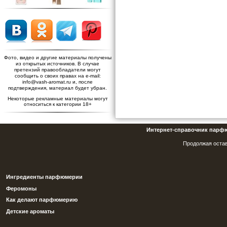
Фото, видео и другие материалы получены
из открытых источников. В случае
претензий правообладатели могут
сообщить о своих правах на e-mail:
info@vash-aromat.ru и, после
подтверждения, материал будет убран.
Некоторые рекламные материалы могут
относиться к категории 18+
Интернет-справочник парф
Продолжая остав
Ингредиенты парфюмерии
Феромоны
Как делают парфюмерию
Детские ароматы