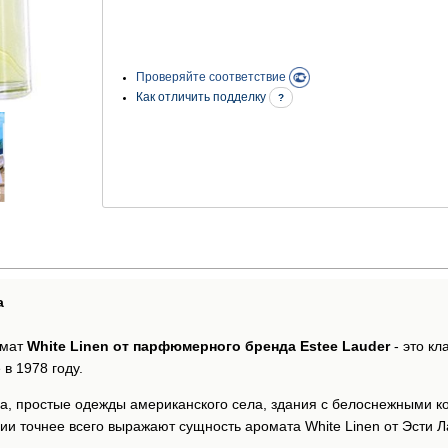
Проверяйте соответствие
Как отличить подделку
?
а
омат
White Linen от парфюмерного бренда Estee Lauder
- это к
 1978 году.
на, простые одежды американского села, здания с белоснежными к
и точнее всего выражают сущность аромата White Linen от Эсти Л