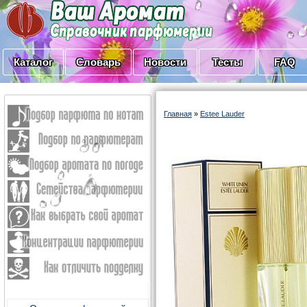
Каталог
Словарь
Новости
Тесты
FAQ
Главная
»
Estee Lauder