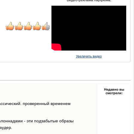
Видео-реклама парфюма:
Увеличить видео
Недавно вы
смотрели:
лассический. проверенный временем
олоннадами - эти подзабытые образы
аудер.