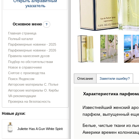
Открыть алфавитный
указатель
Основное меню
?
Главная страница
Полный каталог
Парфюмерные новинки - 2025
Парфюмерные новинки - 2026
Правила нанесения духов
Подбор по обстоятельствам
Новое в справочнике
Снятое с производства
Описание
Заметили ошибку?
Поиск Яндексом
Авторские материалы С. Полье
Авторские материалы О. Кирбы
Характеристика парфюм
VA-рекомендации
Проверка на безопасность
Известнейший женский ар
Новые духи:
парфюм, выпущенный еще в
Белые, чистые ткани из ль
Juliette Has A Gun White Spirit
Америки времен колонизаци