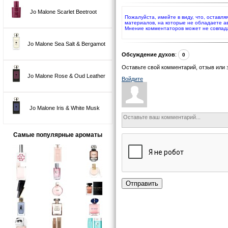
Jo Malone Scarlet Beetroot
Пожалуйста, имейте в виду, что, оставля
материалов, на которые не обладаете а
Мнение комментаторов может не совпад
Jo Malone Sea Salt & Bergamot
Обсуждение духов
:
0
Оставьте свой комментарий, отзыв или 
Jo Malone Rose & Oud Leather
Войдите
Jo Malone Iris & White Musk
Самые популярные ароматы
Отправить