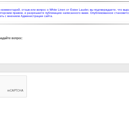
я комментарий, отзыв или вопрос о White Linen от Estee Lauder, вы подтверждаете, что в
вторским правом, и разрешаете публикацию написанного вами. Опубликованное становитс
ать с мнением Администрации сайта.
задайте вопрос: