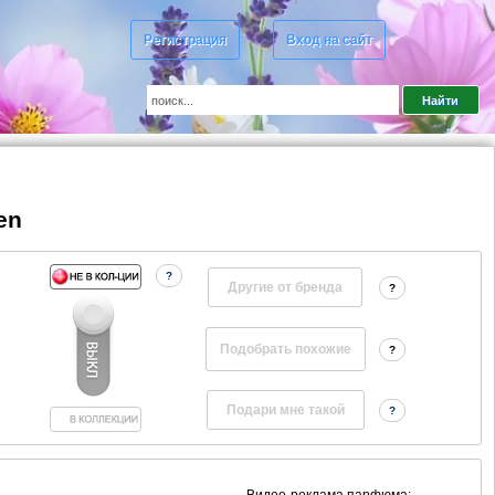
Регистрация
Вход на сайт
en
?
Другие от бренда
?
?
?