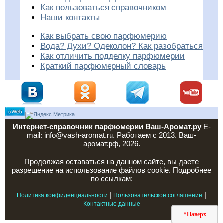
Как пользоваться справочником
Наши контакты
Как выбрать свою парфюмерию
Вода? Духи? Одеколон? Как разобраться
Как отличить подделку парфюмерии
Краткий парфюмерный словарь
Интернет-справочник парфюмерии Ваш-Аромат.ру
E-
mail: info@vash-aromat.ru. Работаем с 2013. Ваш-
аромат.рф, 2026.
Продолжая оставаться на данном сайте, вы даете
разрешение на использование файлов cookie. Подробнее
по ссылкам:
|
|
Политика конфиденциальности
Пользовательское соглашение
Контактные данные
^Наверх