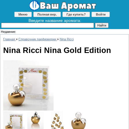
Меню
Полная вер.
Где купить?
Войти
Введите название аромата:
Недавние:
Главная
»
Справочник парфюмерии
»
Nina Ricci
Nina Ricci Nina Gold Edition