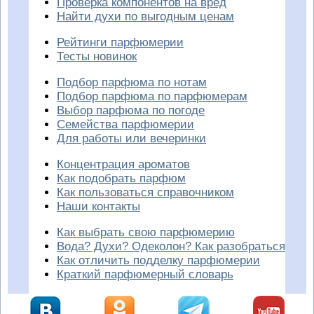
Проверка компонентов на вред
Найти духи по выгодным ценам
Рейтинги парфюмерии
Тесты новинок
Подбор парфюма по нотам
Подбор парфюма по парфюмерам
Выбор парфюма по погоде
Семейства парфюмерии
Для работы или вечеринки
Концентрация ароматов
Как подобрать парфюм
Как пользоваться справочником
Наши контакты
Как выбрать свою парфюмерию
Вода? Духи? Одеколон? Как разобраться
Как отличить подделку парфюмерии
Краткий парфюмерный словарь