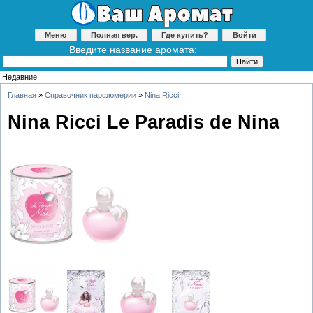
Меню
Полная вер.
Где купить?
Войти
Введите название аромата:
Недавние:
Главная
»
Справочник парфюмерии
»
Nina Ricci
Nina Ricci Le Paradis de Nina