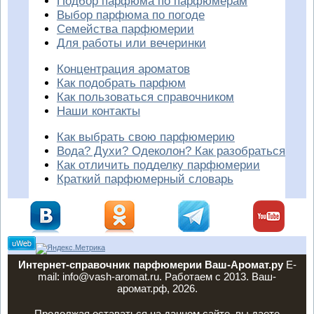
Подбор парфюма по парфюмерам
Выбор парфюма по погоде
Семейства парфюмерии
Для работы или вечеринки
Концентрация ароматов
Как подобрать парфюм
Как пользоваться справочником
Наши контакты
Как выбрать свою парфюмерию
Вода? Духи? Одеколон? Как разобраться
Как отличить подделку парфюмерии
Краткий парфюмерный словарь
Интернет-справочник парфюмерии Ваш-Аромат.ру
E-
mail: info@vash-aromat.ru. Работаем с 2013. Ваш-
аромат.рф, 2026.
Продолжая оставаться на данном сайте, вы даете