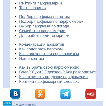
Рейтинги парфюмерии
Тесты новинок
Подбор парфюма по нотам
Подбор парфюма по парфюмерам
Выбор парфюма по погоде
Семейства парфюмерии
Для работы или вечеринки
Концентрация ароматов
Как подобрать парфюм
Как пользоваться справочником
Наши контакты
Как выбрать свою парфюмерию
Вода? Духи? Одеколон? Как разобраться
Как отличить подделку парфюмерии
Краткий парфюмерный словарь