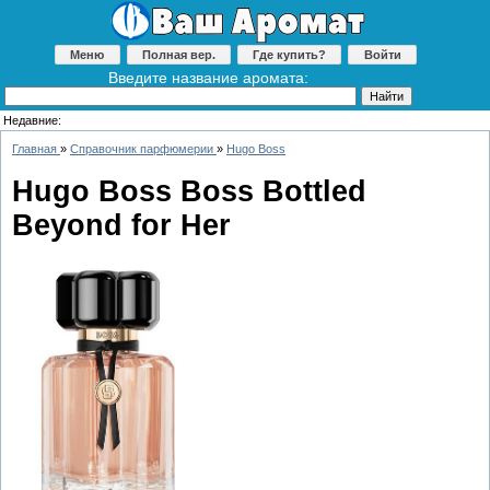
Меню
Полная вер.
Где купить?
Войти
Введите название аромата:
Недавние:
Главная
»
Справочник парфюмерии
»
Hugo Boss
Hugo Boss Boss Bottled
Beyond for Her