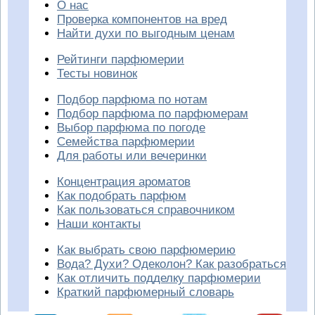
О нас
Проверка компонентов на вред
Найти духи по выгодным ценам
Рейтинги парфюмерии
Тесты новинок
Подбор парфюма по нотам
Подбор парфюма по парфюмерам
Выбор парфюма по погоде
Семейства парфюмерии
Для работы или вечеринки
Концентрация ароматов
Как подобрать парфюм
Как пользоваться справочником
Наши контакты
Как выбрать свою парфюмерию
Вода? Духи? Одеколон? Как разобраться
Как отличить подделку парфюмерии
Краткий парфюмерный словарь