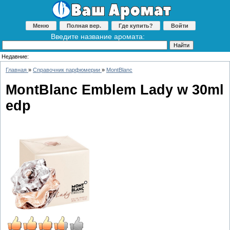
Меню
Полная вер.
Где купить?
Войти
Введите название аромата:
Недавние:
Главная
»
Справочник парфюмерии
»
MontBlanc
MontBlanc Emblem Lady w 30ml
edp