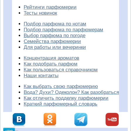
Рейтинги парфюмерии
Тесты новинок
Подбор парфюма по нотам
Подбор парфюма по парфюмерам
Выбор парфюма по погоде
Семейства парфюмерии
Для работы или вечеринки
Концентрация ароматов
Как подобрать парфюм
Как пользоваться справочником
Наши контакты
Как выбрать свою парфюмерию
Вода? Духи? Одеколон? Как разобраться
Как отличить подделку парфюмерии
Краткий парфюмерный словарь