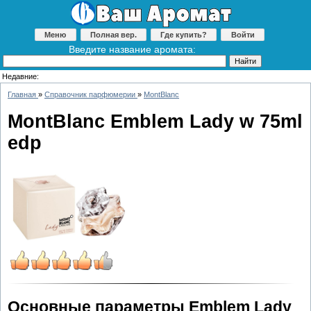
Меню
Полная вер.
Где купить?
Войти
Введите название аромата:
Недавние:
Главная
»
Справочник парфюмерии
»
MontBlanc
MontBlanc Emblem Lady w 75ml
edp
Основные параметры Emblem Lady