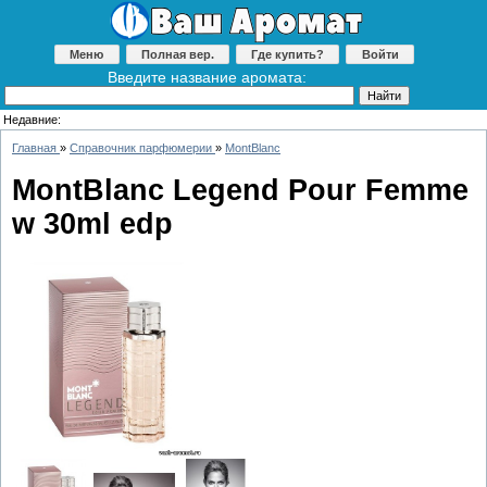
Меню
Полная вер.
Где купить?
Войти
Введите название аромата:
Недавние:
Главная
»
Справочник парфюмерии
»
MontBlanc
MontBlanc Legend Pour Femme
w 30ml edp