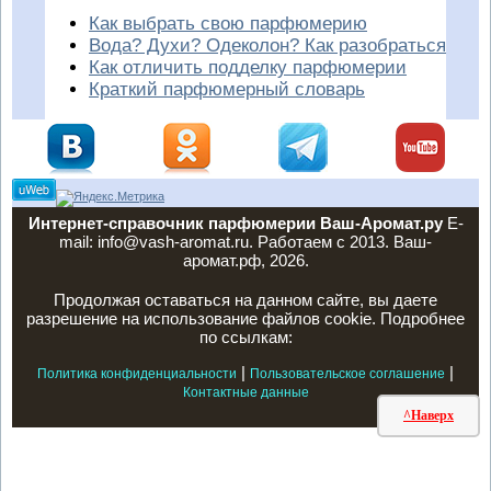
Как выбрать свою парфюмерию
Вода? Духи? Одеколон? Как разобраться
Как отличить подделку парфюмерии
Краткий парфюмерный словарь
Интернет-справочник парфюмерии Ваш-Аромат.ру
E-
mail: info@vash-aromat.ru. Работаем с 2013. Ваш-
аромат.рф, 2026.
Продолжая оставаться на данном сайте, вы даете
разрешение на использование файлов cookie. Подробнее
по ссылкам:
|
|
Политика конфиденциальности
Пользовательское соглашение
Контактные данные
^Наверх