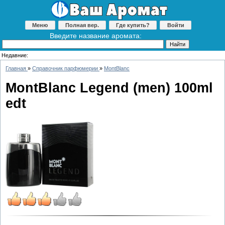
Меню
Полная вер.
Где купить?
Войти
Введите название аромата:
Недавние:
Главная
»
Справочник парфюмерии
»
MontBlanc
MontBlanc Legend (men) 100ml
edt