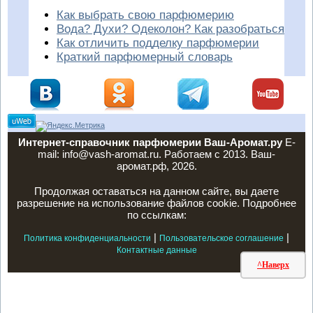
Как выбрать свою парфюмерию
Вода? Духи? Одеколон? Как разобраться
Как отличить подделку парфюмерии
Краткий парфюмерный словарь
Интернет-справочник парфюмерии Ваш-Аромат.ру
E-
mail: info@vash-aromat.ru. Работаем с 2013. Ваш-
аромат.рф, 2026.
Продолжая оставаться на данном сайте, вы даете
разрешение на использование файлов cookie. Подробнее
по ссылкам:
|
|
Политика конфиденциальности
Пользовательское соглашение
Контактные данные
^Наверх