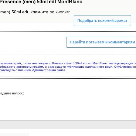
esence (men) 50ml edt MontBlanc
men) 50ml edt, кликните по кнопке:
Подобрать похожий аромат
Перейти к отзывам и комментариям
яя комментарий, отзыв или вопрос о Presence (men) 50ml edt от MontBlanc, вы подтверждае
 обладаете авторским правом, и разрешаете публикацию написанного вами. Опубликованн
совпадать с мнением Администрации сайта.
задайте вопрос: