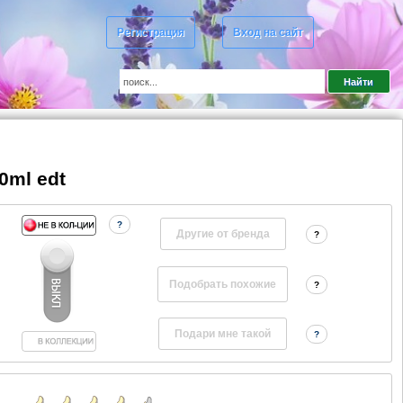
Регистрация
Вход на сайт
0ml edt
?
Другие от бренда
?
?
?