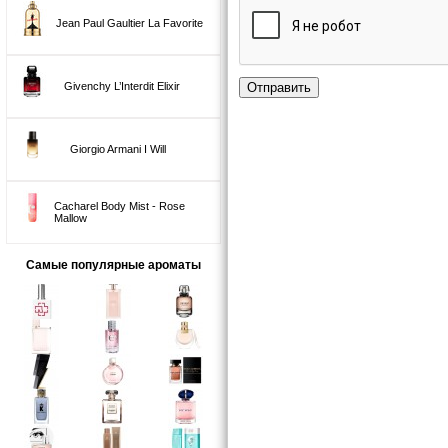
Jean Paul Gaultier La Favorite
Отправить
Givenchy L’Interdit Elixir
Giorgio Armani I Will
Cacharel Body Mist - Rose
Mallow
Самые популярные ароматы