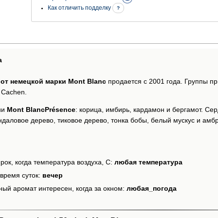
Как отличить подделку
?
а
 от немецкой марки Mont Blanc
продается с 2001 года. Группы п
 Cachen.
ии
Mont BlancPrésence
: корица, имбирь, кардамон и бергамот. Сер
даловое дерево, тиковое дерево, тонка бобы, белый мускус и амбр
рок, когда температура воздуха, С:
любая температура
время суток:
вечер
ный аромат интересен, когда за окном:
любая_погода