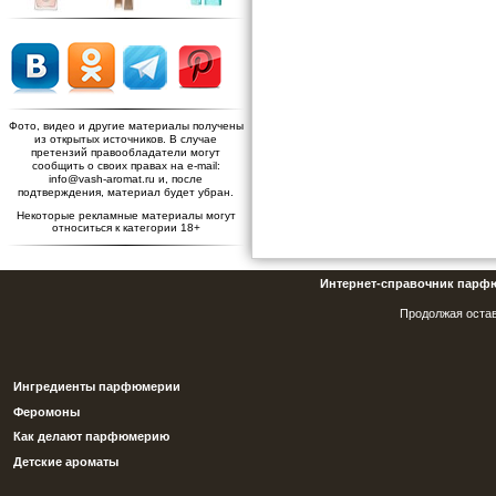
Фото, видео и другие материалы получены
из открытых источников. В случае
претензий правообладатели могут
сообщить о своих правах на e-mail:
info@vash-aromat.ru и, после
подтверждения, материал будет убран.
Некоторые рекламные материалы могут
относиться к категории 18+
Интернет-справочник парф
Продолжая остав
Ингредиенты парфюмерии
Феромоны
Как делают парфюмерию
Детские ароматы