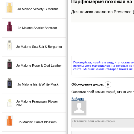
Парфюмерия похожая на Pr
Jo Malone Velvety Butternut
Для поиска аналогов Presence (
Jo Malone Scarlet Beetroot
Jo Malone Sea Salt & Bergamot
Пожалуйста, имейте в виду, что, оставл
Jo Malone Rose & Oud Leather
используете материалов, на которые не
сайта. Мнение комментаторов может не 
Jo Malone Iris & White Musk
Обсуждение духов
:
0
Оставьте свой комментарий, отзыв или 
Войдите
Jo Malone Frangipani Flower
2026
Jo Malone Carrot Blossom