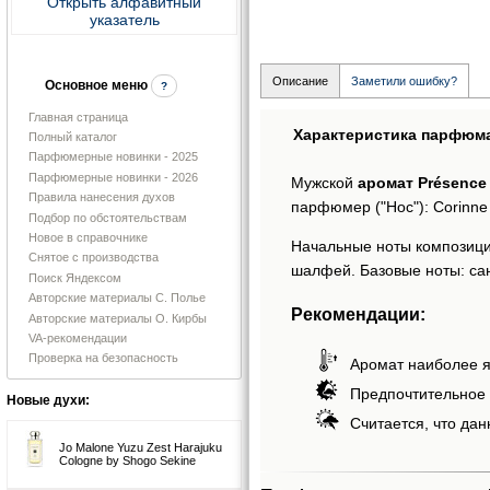
Открыть алфавитный
указатель
Описание
Заметили ошибку?
Основное меню
?
Главная страница
Характеристика парфюм
Полный каталог
Парфюмерные новинки - 2025
Парфюмерные новинки - 2026
Мужской
аромат Présence
Правила нанесения духов
парфюмер ("Нос"): Corinne
Подбор по обстоятельствам
Новое в справочнике
Начальные ноты композиц
Снятое с производства
шалфей. Базовые ноты: сан
Поиск Яндексом
Авторские материалы С. Полье
Рекомендации:
Авторские материалы О. Кирбы
VA-рекомендации
Проверка на безопасность
Аромат наиболее я
Предпочтительное 
Новые духи:
Считается, что дан
Jo Malone Yuzu Zest Harajuku
Cologne by Shogo Sekine