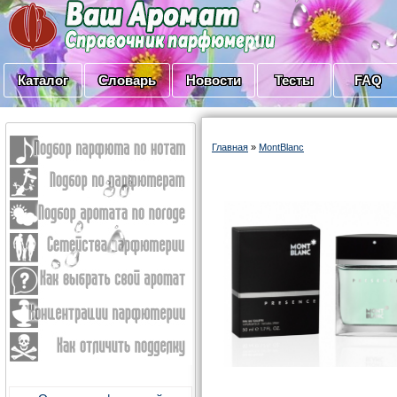
Каталог
Словарь
Новости
Тесты
FAQ
Главная
»
MontBlanc