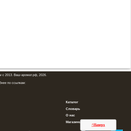
м с 2013. Ваш-аромат.рф, 2026.
бнее по ссылкам:
Каталог
Словарь
О нас
Магазины
^Наверх