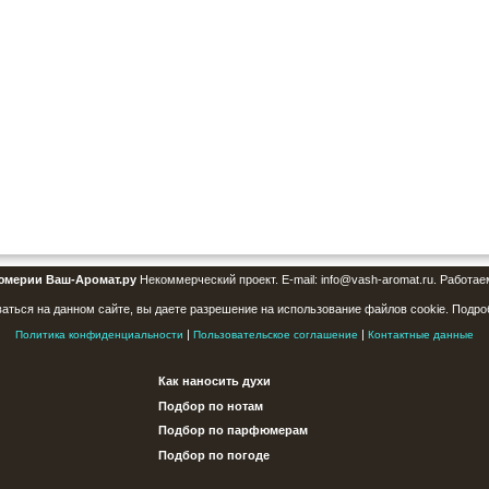
юмерии Ваш-Аромат.ру
Некоммерческий проект. E-mail: info@vash-aromat.ru. Работае
аться на данном сайте, вы даете разрешение на использование файлов cookie. Подро
|
|
Политика конфиденциальности
Пользовательское соглашение
Контактные данные
Как наносить духи
Подбор по нотам
Подбор по парфюмерам
Подбор по погоде