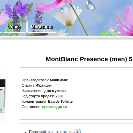
О нас
Магазины
MontBlanc Presence (men) 5
Производитель
:
MontBlanc
Страна:
Франция
Назначение:
для мужчин
Год старта продаж:
2001
Концентрация:
Eau de Toilette
Состояние:
производится
Проверяйте соответствие