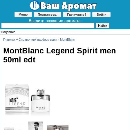
Меню
Полная вер.
Где купить?
Войти
Введите название аромата:
Недавние:
Главная
»
Справочник парфюмерии
»
MontBlanc
MontBlanc Legend Spirit men
50ml edt