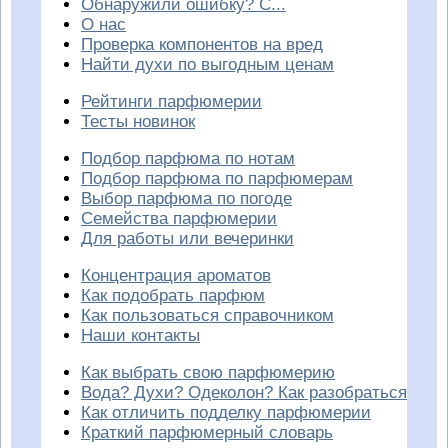
Обнаружили ошибку? С...
О нас
Проверка компонентов на вред
Найти духи по выгодным ценам
Рейтинги парфюмерии
Тесты новинок
Подбор парфюма по нотам
Подбор парфюма по парфюмерам
Выбор парфюма по погоде
Семейства парфюмерии
Для работы или вечеринки
Концентрация ароматов
Как подобрать парфюм
Как пользоваться справочником
Наши контакты
Как выбрать свою парфюмерию
Вода? Духи? Одеколон? Как разобраться
Как отличить подделку парфюмерии
Краткий парфюмерный словарь