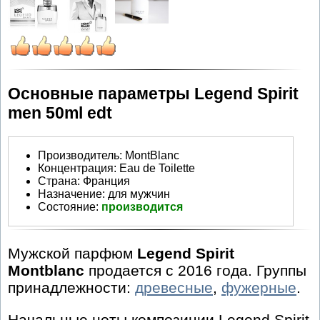
Основные параметры Legend Spirit
men 50ml edt
Производитель
:
MontBlanc
Концентрация:
Eau de Toilette
Страна:
Франция
Назначение:
для мужчин
Состояние:
производится
Мужской парфюм
Legend Spirit
Montblanc
продается с 2016 года. Группы
принадлежности:
древесные
,
фужерные
.
Начальные ноты композиции Legend Spirit