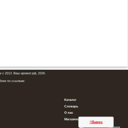
м с 2013. Ваш-аромат.рф, 2026.
бнее по ссылкам:
Каталог
Словарь
О нас
Магазины
^Наверх