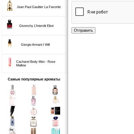
Jean Paul Gaultier La Favorite
Givenchy L’Interdit Elixir
Отправить
Giorgio Armani I Will
Cacharel Body Mist - Rose
Mallow
Самые популярные ароматы