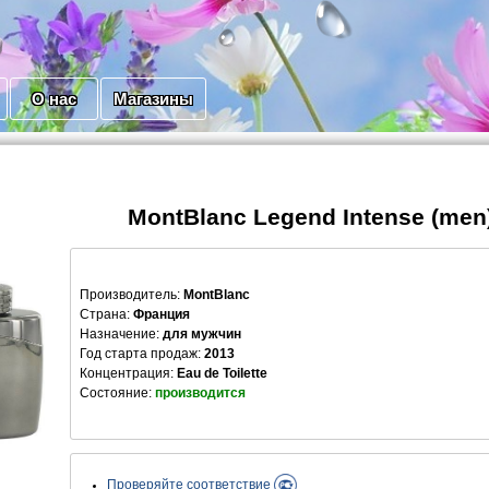
О нас
Магазины
MontBlanc Legend Intense (men)
Производитель
:
MontBlanc
Страна:
Франция
Назначение:
для мужчин
Год старта продаж:
2013
Концентрация:
Eau de Toilette
Состояние:
производится
Проверяйте соответствие