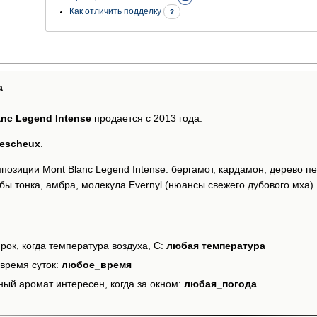
Как отличить подделку
?
а
anc Legend Intense
продается с 2013 года.
Pescheux
.
озиции Mont Blanc Legend Intense: бергамот, кардамон, дерево пе
бы тонка, амбра, молекула Evernyl (нюансы свежего дубового мха).
рок, когда температура воздуха, С:
любая температура
время суток:
любое_время
ный аромат интересен, когда за окном:
любая_погода