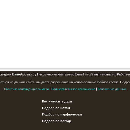
юмерии Ваш-Аромат.ру
Некоммерческий проект. E-mail: info@vash-aromat.ru. Работае
аться на данном сайте, вы даете разрешение на использование файлов cookie. Подро
|
|
Политика конфиденциальности
Пользовательское соглашение
Контактные данные
Как наносить духи
Подбор по нотам
Подбор по парфюмерам
Подбор по погоде