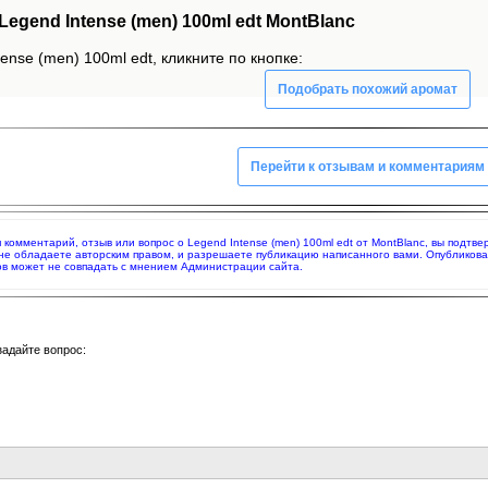
gend Intense (men) 100ml edt MontBlanc
ense (men) 100ml edt, кликните по кнопке:
Подобрать похожий аромат
Перейти к отзывам и комментариям
яя комментарий, отзыв или вопрос о Legend Intense (men) 100ml edt от MontBlanc, вы подт
 не обладаете авторским правом, и разрешаете публикацию написанного вами. Опубликов
в может не совпадать с мнением Администрации сайта.
задайте вопрос: