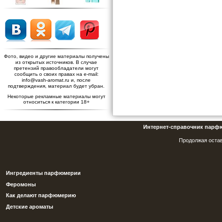
Фото, видео и другие материалы получены
из открытых источников. В случае
претензий правообладатели могут
сообщить о своих правах на e-mail:
info@vash-aromat.ru и, после
подтверждения, материал будет убран.
Некоторые рекламные материалы могут
относиться к категории 18+
Интернет-справочник парф
Продолжая остав
Ингредиенты парфюмерии
Феромоны
Как делают парфюмерию
Детские ароматы