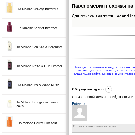
Парфюмерия похожая на Le
Jo Malone Velvety Butternut
Для поиска аналогов Legend Int
Jo Malone Scarlet Beetroot
Jo Malone Sea Salt & Bergamot
Jo Malone Rose & Oud Leather
Пожалуйста, имейте в виду, что, оставл
не используете материалов, на которые
владельцев сайта. Мнение комментаторо
Jo Malone Iris & White Musk
Обсуждение духов
:
0
Оставьте свой комментарий, отзыв или 
Jo Malone Frangipani Flower
Войдите
2026
Jo Malone Carrot Blossom