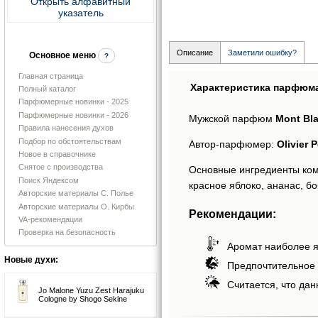
Открыть алфавитный
указатель
Описание
Заметили ошибку?
Основное меню
?
Главная страница
Характеристика парфюм
Полный каталог
Парфюмерные новинки - 2025
Парфюмерные новинки - 2026
Мужской парфюм
Mont Bl
Правила нанесения духов
Подбор по обстоятельствам
Автор-парфюмер:
Olivier 
Новое в справочнике
Снятое с производства
Основные ингредиенты комп
Поиск Яндексом
красное яблоко, ананас, бо
Авторские материалы С. Полье
Авторские материалы О. Кирбы
Рекомендации:
VA-рекомендации
Проверка на безопасность
Аромат наиболее я
Новые духи:
Предпочтительное 
Считается, что дан
Jo Malone Yuzu Zest Harajuku
Cologne by Shogo Sekine