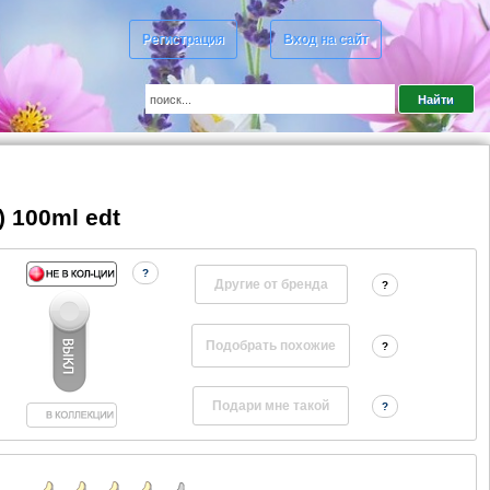
Регистрация
Вход на сайт
 100ml edt
?
Другие от бренда
?
?
?