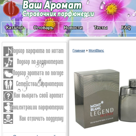
Каталог
Словарь
Новости
Тесты
FAQ
Главная
»
MontBlanc