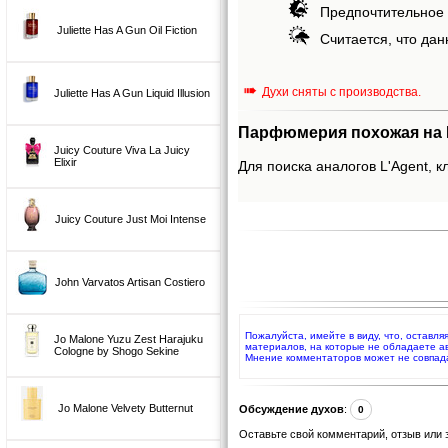
Предпочтительное 
Juliette Has A Gun Oil Fiction
Считается, что дан
➠
Духи сняты с производства.
Juliette Has A Gun Liquid Illusion
Парфюмерия похожая на L
Juicy Couture Viva La Juicy
Elixir
Для поиска аналогов L'Agent, к
Juicy Couture Just Moi Intense
John Varvatos Artisan Costiero
Пожалуйста, имейте в виду, что, оставля
Jo Malone Yuzu Zest Harajuku
материалов, на которые не обладаете а
Cologne by Shogo Sekine
Мнение комментаторов может не совпад
Jo Malone Velvety Butternut
Обсуждение духов
:
0
Оставьте свой комментарий, отзыв или 