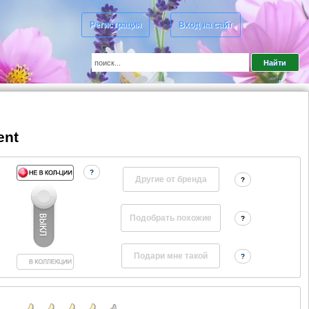
Регистрация
Вход на сайт
ent
?
Другие от бренда
?
?
?