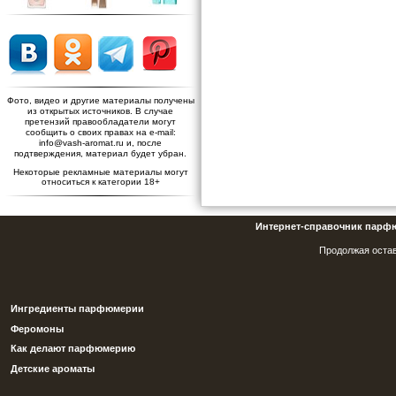
Фото, видео и другие материалы получены
из открытых источников. В случае
претензий правообладатели могут
сообщить о своих правах на e-mail:
info@vash-aromat.ru и, после
подтверждения, материал будет убран.
Некоторые рекламные материалы могут
относиться к категории 18+
Интернет-справочник парф
Продолжая остав
Ингредиенты парфюмерии
Феромоны
Как делают парфюмерию
Детские ароматы