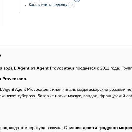
Как отличить подделку
?
а
я вода
L'Agent от Agent Provocateur
продается с 2011 года. Гру
n Provenzano.
.
'Agent Agent Provocateur: иланг-иланг, мадагаскарский розовый пе
иканская тубероза. Базовые нотки: мускус, сандал, французский ла
рок, когда температура воздуха, С:
менее десяти градусов моро