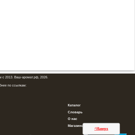
м с 2013. Ваш-аромат.рф, 2026.
бнее по ссылкам:
Каталог
Словарь
О нас
Магазины
^Наверх