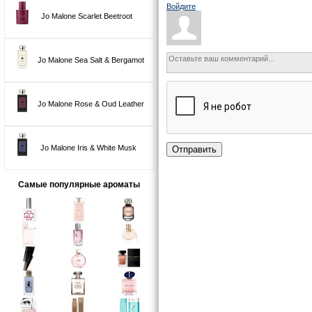
Войдите
Jo Malone Scarlet Beetroot
Jo Malone Sea Salt & Bergamot
Jo Malone Rose & Oud Leather
Jo Malone Iris & White Musk
Отправить
Самые популярные ароматы