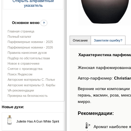
Открыть алфавитный
указатель
Основное меню
?
Главная страница
Полный каталог
Описание
Заметили ошибку?
Парфюмерные новинки - 2025
Парфюмерные новинки - 2026
Правила нанесения духов
Характеристика парфюм
Подбор по обстоятельствам
Новое в справочнике
Женская парфюмированна
Снятое с производства
Поиск Яндексом
Автор-парфюмер:
Christia
Авторские материалы С. Полье
Авторские материалы О. Кирбы
Верхние нотки композиции L
VA-рекомендации
герань, жасмин, роза, мекс
Проверка на безопасность
мирро.
Новые духи:
Рекомендации:
Juliette Has A Gun White Spirit
Аромат наиболее я