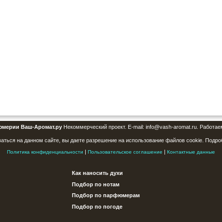
юмерии Ваш-Аромат.ру
Некоммерческий проект. E-mail: info@vash-aromat.ru. Работае
аться на данном сайте, вы даете разрешение на использование файлов cookie. Подро
|
|
Политика конфиденциальности
Пользовательское соглашение
Контактные данные
Как наносить духи
Подбор по нотам
Подбор по парфюмерам
Подбор по погоде