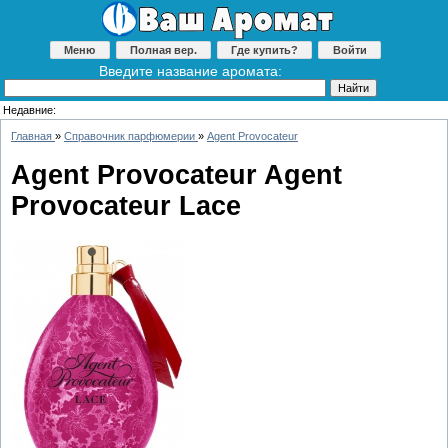
Меню
Полная вер.
Где купить?
Войти
Введите название аромата:
Недавние:
Главная
»
Справочник парфюмерии
»
Agent Provocateur
Agent Provocateur Agent
Provocateur Lace