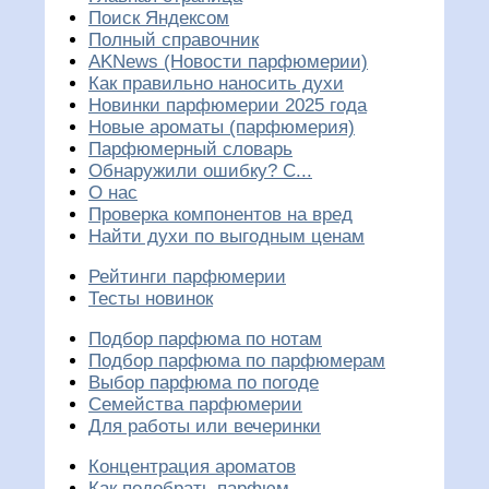
Поиск Яндексом
Полный справочник
AKNews (Новости парфюмерии)
Как правильно наносить духи
Новинки парфюмерии 2025 года
Новые ароматы (парфюмерия)
Парфюмерный словарь
Обнаружили ошибку? С...
О нас
Проверка компонентов на вред
Найти духи по выгодным ценам
Рейтинги парфюмерии
Тесты новинок
Подбор парфюма по нотам
Подбор парфюма по парфюмерам
Выбор парфюма по погоде
Семейства парфюмерии
Для работы или вечеринки
Концентрация ароматов
Как подобрать парфюм