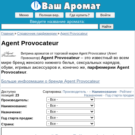
Меню
Полная вер.
Где купить?
Войти
Введите название аромата:
Главная
»
Справочник парфюмерии
»
Agent Provocateur
Agent Provocateur
Витрина ароматов от торговой марки Agent Provocateur (Агент
Agent Provocateur
– это известный во всем
Провокатор)
мире бренд женского нижнего белья, сексуальных нарядов,
обуви, игривых аксессуаров и, конечно же,
парфюмерии Agent
Provocateur
.
Больше информации о бренде Agent Provocateur
Доступно
Сортировка:
Производитель
·
↑ Наименование
·
Рейтинг
·
позиций
:
23
Назначение
·
Год старта продаж
Производитель:
Наименование:
Назначение:
Год старта продаж:
Страна: