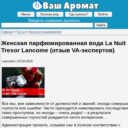
Меню
Полная вер.
Где купить?
Войти
Введите название аромата:
Главная
»
Тесты
»
Женская парфюмерия
Женская парфюмированная вода La Nuit
Tresor Lancome (отзыв VA-экспертов)
Lancome | 23.04.2015
Все мы, вне зависимости от должностей и званий, иногда соверш
глупости или ошибки. Часто приходится нивелировать последстви
таких проступков, но иногда – очень редко! – в результате
совершенных глупостей рождается нечто интересное…
Администрация проекта, созывая нас в полном соответствии с