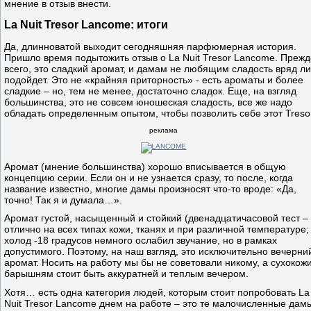
мнение в отзыв внести.
La Nuit Tresor Lancome: итоги
Да, длинноватой выходит сегодняшняя парфюмерная история.
Пришло время подытожить отзыв о La Nuit Tresor Lancome. Прежд
всего, это сладкий аромат, и дамам не любящим сладость вряд ли
подойдет. Это не «крайняя приторность» - есть ароматы и более
сладкие – но, тем не менее, достаточно сладок. Еще, на взгляд
большинства, это не совсем юношеская сладость, все же надо
обладать определенным опытом, чтобы позволить себе этот Tresor
реклама
Аромат (мнение большинства) хорошо вписывается в общую
концепцию серии. Если он и не узнается сразу, то после, когда
название известно, многие дамы произносят что-то вроде: «Да,
точно! Так я и думала…».
Аромат густой, насыщенный и стойкий (двенадцатичасовой тест –
отлично на всех типах кожи, тканях и при различной температуре;
холод -18 градусов немного ослабил звучание, но в рамках
допустимого. Поэтому, на наш взгляд, это исключительно вечерни
аромат. Носить на работу мы бы не советовали никому, а сухокож
барышням стоит быть аккуратней и теплым вечером.
Хотя… есть одна категория людей, которым стоит попробовать La
Nuit Tresor Lancome днем на работе – это те малочисленные дам