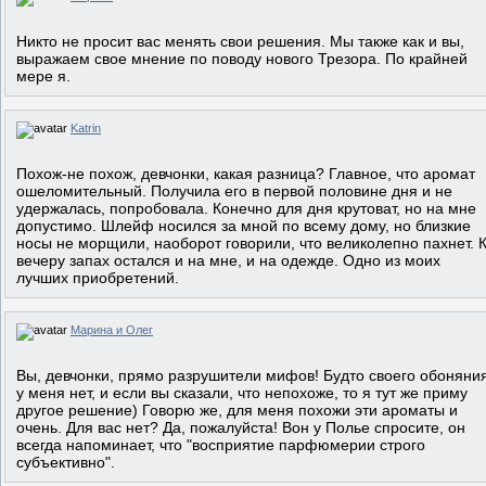
Никто не просит вас менять свои решения. Мы также как и вы,
выражаем свое мнение по поводу нового Трезора. По крайней
мере я.
Katrin
Похож-не похож, девчонки, какая разница? Главное, что аромат
ошеломительный. Получила его в первой половине дня и не
удержалась, попробовала. Конечно для дня крутоват, но на мне
допустимо. Шлейф носился за мной по всему дому, но близкие
носы не морщили, наоборот говорили, что великолепно пахнет. 
вечеру запах остался и на мне, и на одежде. Одно из моих
лучших приобретений.
Марина и Олег
Вы, девчонки, прямо разрушители мифов! Будто своего обоняни
у меня нет, и если вы сказали, что непохоже, то я тут же приму
другое решение) Говорю же, для меня похожи эти ароматы и
очень. Для вас нет? Да, пожалуйста! Вон у Полье спросите, он
всегда напоминает, что "восприятие парфюмерии строго
субъективно".