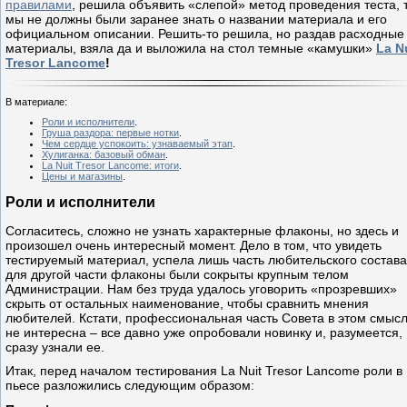
правилами
, решила объявить «слепой» метод проведения теста, т
мы не должны были заранее знать о названии материала и его
официальном описании. Решить-то решила, но раздав расходные
материалы, взяла да и выложила на стол темные «камушки»
La N
Tresor Lancome
!
В материале:
Роли и исполнители
.
Груша раздора: первые нотки
.
Чем сердце успокоить: узнаваемый этап
.
Хулиганка: базовый обман
.
La Nuit Tresor Lancome: итоги
.
Цены и магазины
.
Роли и исполнители
Согласитесь, сложно не узнать характерные флаконы, но здесь и
произошел очень интересный момент. Дело в том, что увидеть
тестируемый материал, успела лишь часть любительского состава
для другой части флаконы были сокрыты крупным телом
Администрации. Нам без труда удалось уговорить «прозревших»
скрыть от остальных наименование, чтобы сравнить мнения
любителей. Кстати, профессиональная часть Совета в этом смыс
не интересна – все давно уже опробовали новинку и, разумеется,
сразу узнали ее.
Итак, перед началом тестирования La Nuit Tresor Lancome роли в
пьесе разложились следующим образом: