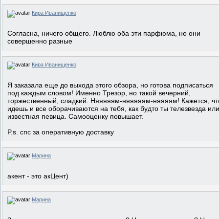
Кира Иванищенко
Согласна, ничего общего. Люблю оба эти парфюма, но они
совершенно разные
Кира Иванищенко
Я заказала еще до выхода этого обзора, но готова подписаться
под каждым словом! Именно Трезор, но такой вечерний,
торжественный, сладкий. Няяяяям-няяяяям-няяяям! Кажется, чт
идешь и все оборачиваются на тебя, как будто ты телезвезда ил
известная певица. Самооценку повышает.
P.s. спс за оперативную доставку
Марина
акент - это акЦент)
Марина