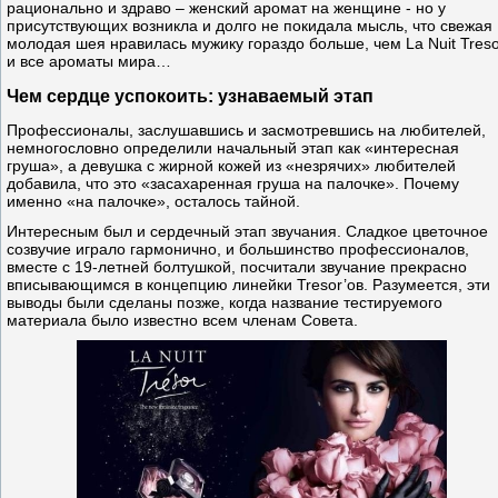
рационально и здраво – женский аромат на женщине - но у
присутствующих возникла и долго не покидала мысль, что свежая
молодая шея нравилась мужику гораздо больше, чем La Nuit Treso
и все ароматы мира…
Чем сердце успокоить: узнаваемый этап
Профессионалы, заслушавшись и засмотревшись на любителей,
немногословно определили начальный этап как «интересная
груша», а девушка с жирной кожей из «незрячих» любителей
добавила, что это «засахаренная груша на палочке». Почему
именно «на палочке», осталось тайной.
Интересным был и сердечный этап звучания. Сладкое цветочное
созвучие играло гармонично, и большинство профессионалов,
вместе с 19-летней болтушкой, посчитали звучание прекрасно
вписывающимся в концепцию линейки Tresor’ов. Разумеется, эти
выводы были сделаны позже, когда название тестируемого
материала было известно всем членам Совета.