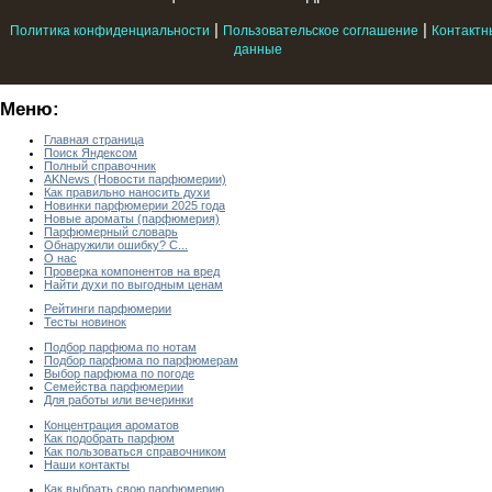
|
|
Политика конфиденциальности
Пользовательское соглашение
Контактн
данные
Меню:
Главная страница
Поиск Яндексом
Полный справочник
AKNews (Новости парфюмерии)
Как правильно наносить духи
Новинки парфюмерии 2025 года
Новые ароматы (парфюмерия)
Парфюмерный словарь
Обнаружили ошибку? С...
О нас
Проверка компонентов на вред
Найти духи по выгодным ценам
Рейтинги парфюмерии
Тесты новинок
Подбор парфюма по нотам
Подбор парфюма по парфюмерам
Выбор парфюма по погоде
Семейства парфюмерии
Для работы или вечеринки
Концентрация ароматов
Как подобрать парфюм
Как пользоваться справочником
Наши контакты
Как выбрать свою парфюмерию