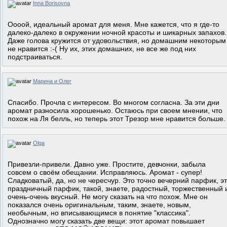
Inna Borisovna
Оооой, идеальный аромат для меня. Мне кажется, что я где-то
далеко-далеко в окружении ночной красоты и шикарных запахов.
Даже голова кружится от удовольствия, но домашним некоторым
не нравится :-( Ну их, этих домашних, не все же под них
подстраиваться.
Марина и Олег
Спасибо. Прочла с интересом. Во многом согласна. За эти дни
аромат разносила хорошенько. Остаюсь при своем мнении, что
похож на Ля белль, но теперь этот Трезор мне нравится больше.
Olga
Привезли-привели. Давно уже. Простите, девчонки, забыла
совсем о своём обещании. Исправляюсь. Аромат - супер!
Сладковатый, да, но не чересчур. Это точно вечерний парфик, э
праздничный парфик, такой, знаете, радостный, торжественный 
очень-очень вкусный. Не могу сказать на что похож. Мне он
показался очень оригинальным, таким, знаете, новым,
необычным, но вписывающимся в понятие "классика".
Однозначно могу сказать две вещи: этот аромат повышает