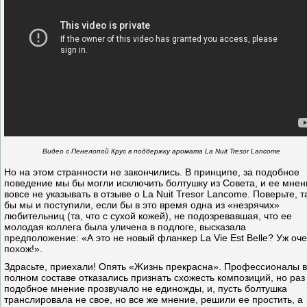
Видео с Пенелопой Крус в поддержку аромата
La Nuit Tresor Lancome
Но на этом странности не закончились. В принципе, за подобное
поведение мы бы могли исключить болтушку из Совета, и ее мнен
вовсе не указывать в отзыве о La Nuit Tresor Lancome. Поверьте, т
бы мы и поступили, если бы в это время одна из «незрячих»
любительниц (та, что с сухой кожей), не подозревавшая, что ее
молодая коллега была уличена в подлоге, высказала
предположение: «А это не новый фланкер La Vie Est Belle? Уж оч
похож!».
Здрасьте, приехали! Опять «Жизнь прекрасна». Профессионалы в
полном составе отказались признать схожесть композиций, но раз
подобное мнение прозвучало не единожды, и, пусть болтушка
транслировала не свое, но все же мнение, решили ее простить, а