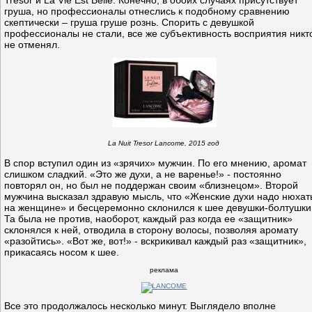
Tresor и La Vie Est Belle. Конечно, в обоих случаях присутствует
груша, но профессионалы отнеслись к подобному сравнению
скептически – груша груше рознь. Спорить с девушкой
профессионалы не стали, все же субъективность восприятия никт
не отменял.
La Nuit Tresor Lancome, 2015 год
В спор вступил один из «зрячих» мужчин. По его мнению, аромат
слишком сладкий. «Это же духи, а не варенье!» - постоянно
повторял он, но был не поддержан своим «близнецом». Второй
мужчина высказал здравую мысль, что «Женские духи надо нюхат
на женщине» и бесцеремонно склонился к шее девушки-болтушки
Та была не против, наоборот, каждый раз когда ее «защитник»
склонялся к ней, отводила в сторону волосы, позволяя аромату
«разойтись». «Вот же, вот!» - вскрикивал каждый раз «защитник»,
прикасаясь носом к шее.
реклама
Все это продолжалось несколько минут. Выглядело вполне