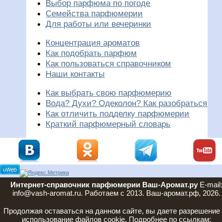
Выбор парфюма по погоде
Семейства парфюмерии
Для работы или вечеринки
Концентрация ароматов
Как подобрать парфюм
Как пользоваться справочником
Наши контакты
Как выбрать свою парфюмерию
Вода? Духи? Одеколон? Как разобраться
Как отличить подделку парфюмерии
Краткий парфюмерный словарь
Интернет-справочник парфюмерии Ваш-Аромат.ру
E-mail
info@vash-aromat.ru. Работаем с 2013. Ваш-аромат.рф, 2026.
Продолжая оставаться на данном сайте, вы даете разрешение
использование файлов cookie. Подробнее по ссылкам: