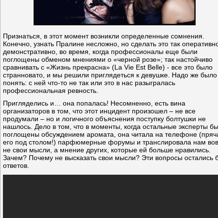
Признаться, в этот момент возникли определенные сомнения.
Конечно, узнать Пралине несложно, но сделать это так оперативн
демонстративно, во время, когда профессионалы еще были
поглощены обменом мнениями о «черной розе»; так настойчиво
сравнивать с «Жизнь прекрасна» (La Vie Est Belle) - все это было
странновато, и мы решили приглядеться к девушке. Надо же было
понять: с ней что-то не так или это в нас разыгралась
профессиональная ревность.
Пригляделись и… она попалась! Несомненно, есть вина
организаторов в том, что этот инцидент произошел – не все
продумали – но и логичного объяснения поступку болтушки не
нашлось. Дело в том, что в моменты, когда остальные эксперты б
поглощены обсуждением аромата, она читала на телефоне (пряч
его под столом!) парфюмерные форумы и транслировала нам во
не свои мысли, а мнение других, которые ей больше нравились.
Зачем? Почему не высказать свои мысли? Эти вопросы остались 
ответов.