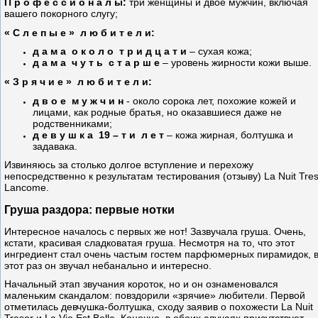
П р о ф е с с и о н а л ы:
три женщины и двое мужчин, включая
вашего покорного слугу;
« С л е п ы е » л ю б и т е л и:
д а м а о к о л о т р и д ц а т и
– сухая кожа;
д а м а ч у т ь с т а р ш е
– уровень жирности кожи выше.
« З р я ч и е » л ю б и т е л и:
д в о е м у ж ч и н
- около сорока лет, похожие кожей и
лицами, как родные братья, но оказавшиеся даже не
родственниками;
д е в у ш к а 19 – т и л е т
– кожа жирная, болтушка и
задавака.
Извиняюсь за столько долгое вступление и перехожу
непосредственно к результатам тестирования (отзыву) La Nuit Tre
Lancome.
Груша раздора: первые нотки
Интересное началось с первых же нот! Зазвучала груша. Очень,
кстати, красивая сладковатая груша. Несмотря на то, что этот
ингредиент стал очень частым гостем парфюмерных пирамидок, 
этот раз он звучал небанально и интересно.
Начальный этап звучания короток, но и он ознаменовался
маленьким скандалом: повздорили «зрячие» любители. Первой
отметилась девчушка-болтушка, сходу заявив о похожести La Nuit