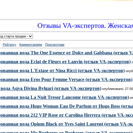
Отзывы VA-экспертов. Женска
·
Рейтингу
·
Комментариям
·
Просмотрам
анная вода The One Essence от Dolce and Gabbana (отзыв V
анная вода Eclat de Fleurs от Lanvin (отзыв VA-экспертов)
о
анная вода L'Extase от Nina Ricci (отзыв VA-экспертов)
опубл
ванная вода Eros Pour Femme Versace (отзыв VA-экспертов)
вода Aqva Divina Bvlgari (отзыв VA-экспертов)
опубликовано: 27.05
ванная вода La Nuit Tresor Lancome (отзыв VA-экспертов)
оп
ванная вода Hugo Woman Eau De Parfum от Hugo Boss (отзы
анная вода 212 VIP Rose от Carolina Herrera (отзыв VA-экс
анная вода Opium Black от Yves Saint Laurent (отзыв VA-эк
ванная вода My Burberry от Burberry (отзыв VA-экспертов)