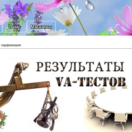
О нас
Магазины
я парфюмерия