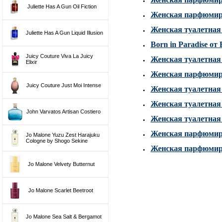
Juliette Has A Gun Oil Fiction
Женская парфюмиров
Женская туалетная в
Juliette Has A Gun Liquid Illusion
Born in Paradise от
Juicy Couture Viva La Juicy
Женская туалетная 
Elixir
Женская парфюмиров
Juicy Couture Just Moi Intense
Женская туалетная в
Женская туалетная 
John Varvatos Artisan Costiero
Женская туалетная 
Женская парфюмиро
Jo Malone Yuzu Zest Harajuku
Cologne by Shogo Sekine
Женская парфюмиро
Jo Malone Velvety Butternut
Jo Malone Scarlet Beetroot
Jo Malone Sea Salt & Bergamot