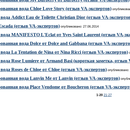
анная вода Chloe Love Story (отзыв VA-экспертов)
опубликован
ода Addict Eau de Toilette Christian Dior (отзыв VA-эксперто
 Escada (отзыв VA-экспертов)
опубликовано: 27.06.2014
вода MANIFESTO L'Eclat от Yves Saint Laurent (отзыв VA-эк
анная вода Dolce от Dolce and Gabbana (отзыв VA-эксперто
ода La Tentation de Nina от Nina Ricci (отзыв VA-экспертов)
о
вода Rose Lumiere от Armand Basi (короткая заметка, отзыв 
вода Roses de Chloe от Chloe (отзыв VA-экспертов)
опубликовано: 
ванная вода Lanvin Me от Lanvin (отзыв VA-экспертов)
опубли
ванная вода Place Vendome от Boucheron (отзыв VA-эксперт
1-20
21-27