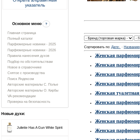
указатель
Основное меню
?
Главная страница
Полный каталог
Парфюмерные новинки - 2025
Сортировать по
:
Дате
·
Названию
Парфюмерные новинки - 2026
Женская парфюмиров
Правила нанесения духов
Подбор по обстоятельствам
Женская парфюмиров
Новое в справочнике
Снятое с производства
Женская парфюмиров
Поиск Яндексом
Женская парфюмиро
Авторские материалы С. Полье
Авторские материалы О. Кирбы
Женская туалетная 
VA-рекомендации
Женская парфюмиро
Проверка на безопасность
Женская парфюмиро
Новые духи:
Женская парфюмиров
Juliette Has A Gun White Spirit
Женская парфюмиров
Женская парфюмиро