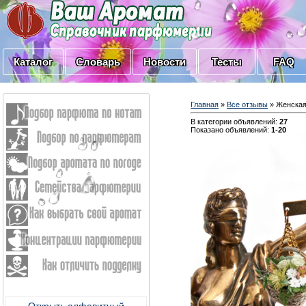
Каталог
Словарь
Новости
Тесты
FAQ
Главная
»
Все отзывы
» Женска
В категории объявлений
:
27
Показано объявлений
:
1-20
Открыть алфавитный