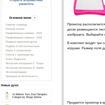
указатель
Основное меню
?
Проектор располагается
Главная страница
Полный каталог
доске размещается лист
Парфюмерные новинки - 2025
изобразить. Выбирайте
Парфюмерные новинки - 2026
Правила нанесения духов
В комплект входят три с
Подбор по обстоятельствам
игрушки. Размер поля д
Новое в справочнике
Снятое с производства
Поиск Яндексом
Авторские материалы С. Полье
Авторские материалы О. Кирбы
VA-рекомендации
Проверка на безопасность
Новые духи:
Jo Malone Yuzu Zest Harajuku
Cologne by Shogo Sekine
Продается проектор в 