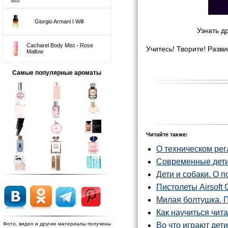
Giorgio Armani I Will
Узнать д
Cacharel Body Mist - Rose
Учитесь! Творите! Разви
Mallow
Самые популярные ароматы
Читайте также:
О техническом ре
Современные дети 
Дети и собаки. О 
Пистолеты Airsoft 
Милая болтушка. П
Как научиться чит
Фото, видео и другие материалы получены
Во что играют дет