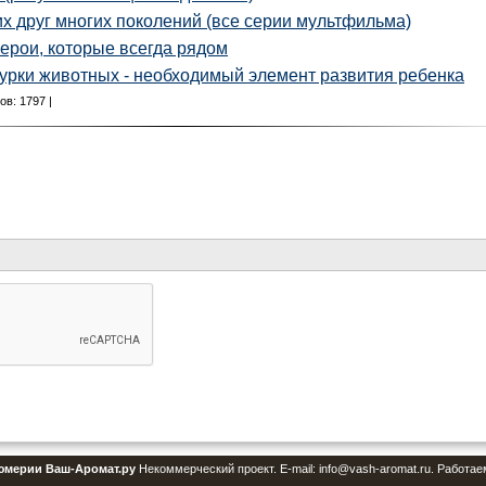
х друг многих поколений (все серии мультфильма)
ерои, которые всегда рядом
урки животных - необходимый элемент развития ребенка
в: 1797 |
юмерии Ваш-Аромат.ру
Некоммерческий проект. E-mail: info@vash-aromat.ru. Работае