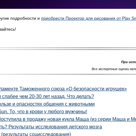
ругие подробности и
приобрести Проектор для рисования от Play Sm
вайтесь!
При исп
Все экспертные оценки яв
гламенте Таможенного союза «О безопасности игрушек»
слабее чем 20-30 лет назад. Что делать?
пользе и опасностях общения с животными
Gun. То, что в крови у любого мужчины!
оступила в продажу новая кукла Маша (из серии Маша и М
ать? Результаты исследования детского мозга
и (результаты социсследования)