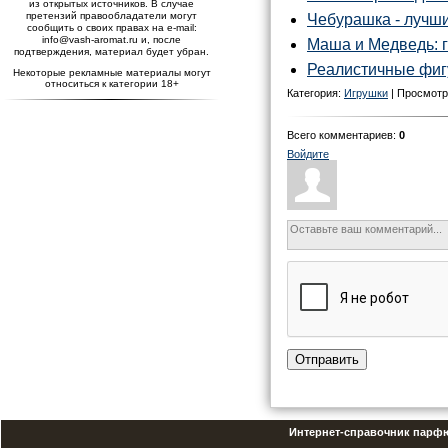
из открытых источников. В случае
претензий правообладатели могут
Чебурашка - лучши
сообщить о своих правах на e-mail:
info@vash-aromat.ru и, после
Маша и Медведь: г
подтверждения, материал будет убран.
Реалистичные фиг
Некоторые рекламные материалы могут
относиться к категории 18+
Категория:
Игрушки
| Просмотро
Всего комментариев
:
0
Войдите
Отправить
Интернет-справочник парф