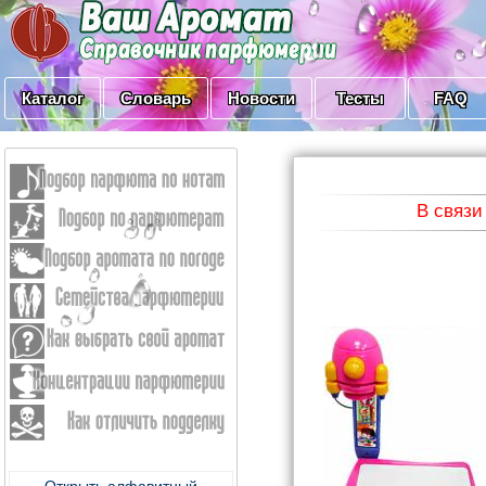
Каталог
Словарь
Новости
Тесты
FAQ
В связи
Открыть алфавитный