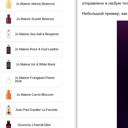
отправлено в любую точ
Jo Malone Velvety Butternut
Небольшой пример, как 
Jo Malone Scarlet Beetroot
Jo Malone Sea Salt & Bergamot
Jo Malone Rose & Oud Leather
Jo Malone Iris & White Musk
Jo Malone Frangipani Flower
2026
Jo Malone Carrot Blossom
Jean Paul Gaultier La Favorite
Givenchy L’Interdit Elixir