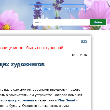
Регистрация
Вход на сайт
RSS
ранице может быть неактуальной
10.05.2016
ущих художников
ть вас с самыми интересными игрушками нашего
ать о замечательном устройстве, которое поможет
ктор для рисования
от компании
Play Smart
-
 на бумагу. Остается только взять в руки