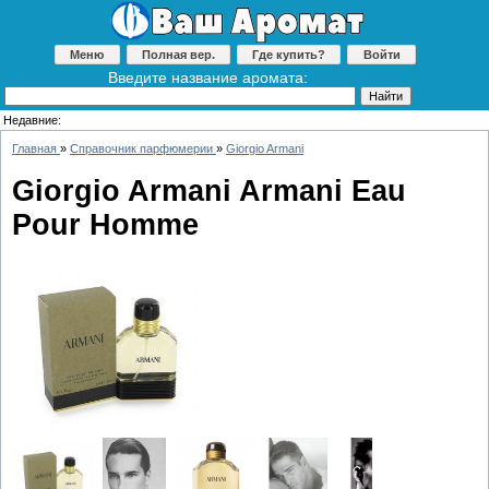
Меню
Полная вер.
Где купить?
Войти
Введите название аромата:
Недавние:
Главная
»
Справочник парфюмерии
»
Giorgio Armani
Giorgio Armani Armani Eau
Pour Homme