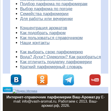
Подбор парфюма по парфюмерам
Выбор парфюма по погоде
Семейства парфюмерии
Для работы или вечеринки
Концентрация ароматов
Как подобрать парфюм
Как пользоваться справочником
Наши контакты
Как выбрать свою парфюмерию
Вода? Духи? Одеколон? Как разобраться
Как отличить подделку парфюмерии
Краткий парфюмерный словарь
Интернет-справочник парфюмерии Ваш-Аромат.ру
E-
mail: info@vash-aromat.ru. Работаем с 2013. Ваш-
аромат.рф, 2026.