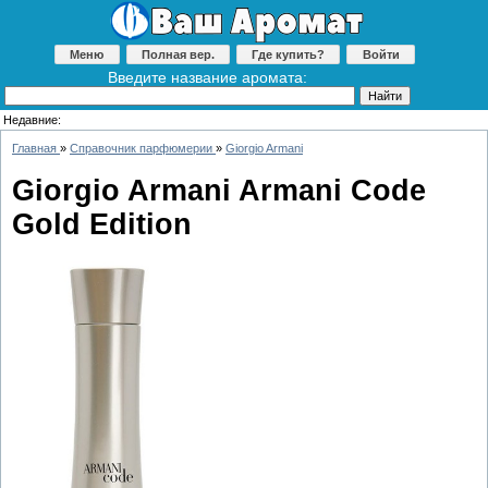
Меню
Полная вер.
Где купить?
Войти
Введите название аромата:
Недавние:
Главная
»
Справочник парфюмерии
»
Giorgio Armani
Giorgio Armani Armani Code
Gold Edition