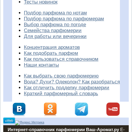
Тесты новинок
Подбор парфюма по нотам
Подбор парфюма по парфюмерам
Выбор парфюма по погоде
Семейства парфюмерии
Для работы или вечеринки
Концентрация ароматов
Как подобрать парфюм
Как пользоваться справочником
Наши контакты
Как выбрать свою парфюмерию
Вода? Духи? Одеколон? Как разобраться
Как отличить подделку парфюмерии
Краткий парфюмерный словарь
Интернет-справочник парфюмерии Ваш-Аромат.ру
E-