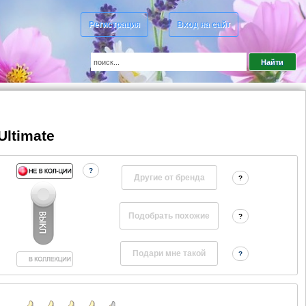
Регистрация
Вход на сайт
Ultimate
?
Другие от бренда
?
?
?