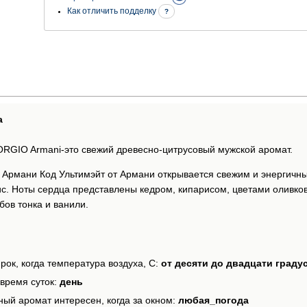
Как отличить подделку
?
а
IORGIO Armani-это свежий древесно-цитрусовый мужской аромат.
рмани Код Ультимэйт от Армани открывается свежим и энергичным 
с. Ноты сердца представлены кедром, кипарисом, цветами оливков
бов тонка и ванили.
рок, когда температура воздуха, С:
от десяти до двадцати граду
время суток:
день
ный аромат интересен, когда за окном:
любая_погода