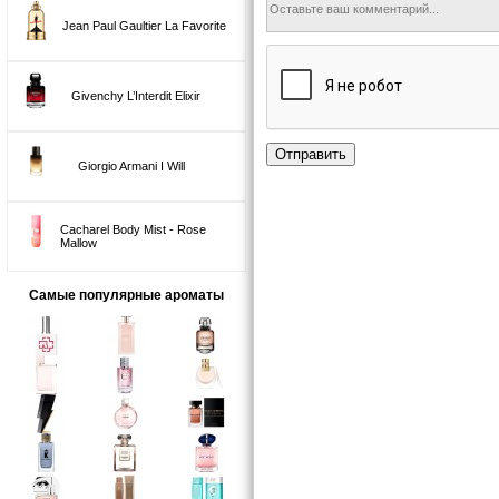
Jean Paul Gaultier La Favorite
Givenchy L’Interdit Elixir
Отправить
Giorgio Armani I Will
Cacharel Body Mist - Rose
Mallow
Самые популярные ароматы