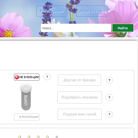
Регистрация
Вход на сайт
?
Другие от бренда
?
?
?