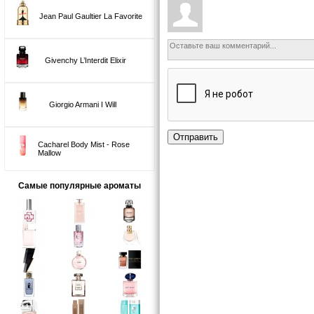
Jean Paul Gaultier La Favorite
Givenchy L’Interdit Elixir
Giorgio Armani I Will
Отправить
Cacharel Body Mist - Rose
Mallow
Самые популярные ароматы