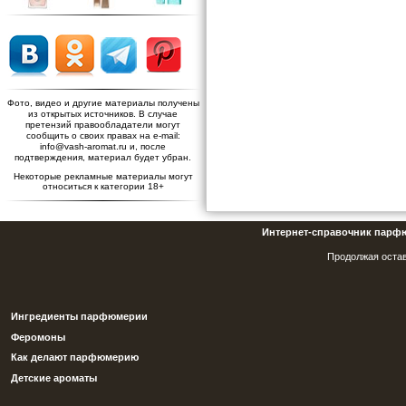
Фото, видео и другие материалы получены
из открытых источников. В случае
претензий правообладатели могут
сообщить о своих правах на e-mail:
info@vash-aromat.ru и, после
подтверждения, материал будет убран.
Некоторые рекламные материалы могут
относиться к категории 18+
Интернет-справочник парф
Продолжая остав
Ингредиенты парфюмерии
Феромоны
Как делают парфюмерию
Детские ароматы