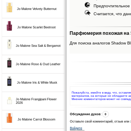
Предпочтительное 
Jo Malone Velvety Butternut
Считается, что дан
Jo Malone Scarlet Beetroot
Парфюмерия похожая на S
Для поиска аналогов Shadow Blu
Jo Malone Sea Salt & Bergamot
Jo Malone Rose & Oud Leather
Jo Malone Iris & White Musk
Пожалуйста, имейте в виду, что, оставл
материалов, на которые не обладаете а
Jo Malone Frangipani Flower
Мнение комментаторов может не совпад
2026
Обсуждение духов
:
0
Jo Malone Carrot Blossom
Оставьте свой комментарий, отзыв или 
Войдите