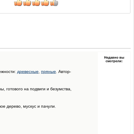
Недавно вы
смотрели:
ежности:
древесные
,
пряные
. Автор-
ы, готового на подвиги и безумства,
е дерево, мускус и пачули.