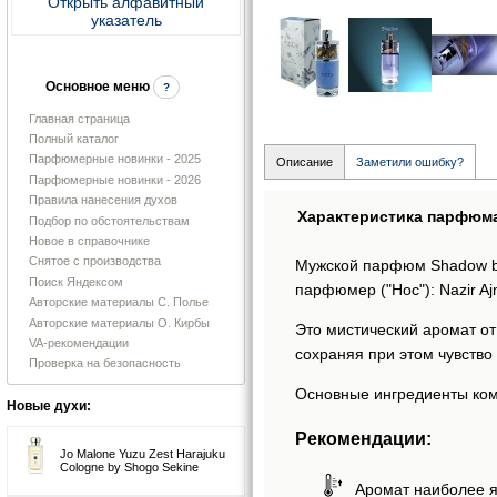
Открыть алфавитный
указатель
Основное меню
?
Главная страница
Полный каталог
Парфюмерные новинки - 2025
Описание
Заметили ошибку?
Парфюмерные новинки - 2026
Правила нанесения духов
Характеристика парфюм
Подбор по обстоятельствам
Новое в справочнике
Снятое с производства
Мужской парфюм Shadow bl
Поиск Яндексом
парфюмер ("Нос"): Nazir Aj
Авторские материалы С. Полье
Авторские материалы О. Кирбы
Это мистический аромат о
VA-рекомендации
сохраняя при этом чувство 
Проверка на безопасность
Основные ингредиенты комп
Новые духи:
Рекомендации:
Jo Malone Yuzu Zest Harajuku
Cologne by Shogo Sekine
Аромат наиболее я