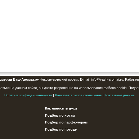
юмерии Ваш-Аромат.ру
Некоммерческий проект. E-mail: info@vash-aromat.ru. Работае
аться на данном сайте, вы даете разрешение на использование файлов cookie. Подро
|
|
Политика конфиденциальности
Пользовательское соглашение
Контактные данные
Как наносить духи
Подбор по нотам
Подбор по парфюмерам
Подбор по погоде