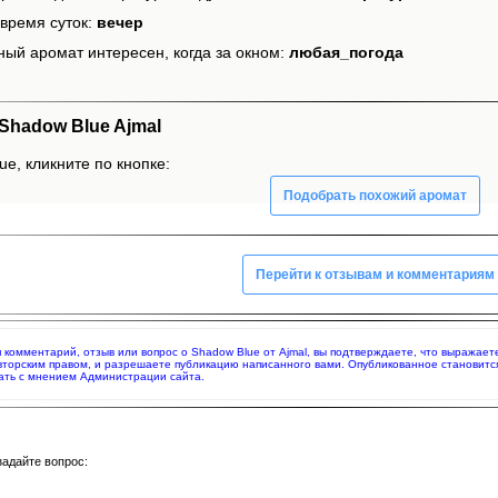
время суток:
вечер
ный аромат интересен, когда за окном:
любая_погода
hadow Blue Ajmal
e, кликните по кнопке:
Подобрать похожий аромат
Перейти к отзывам и комментариям
яя комментарий, отзыв или вопрос о Shadow Blue от Ajmal, вы подтверждаете, что выражае
вторским правом, и разрешаете публикацию написанного вами. Опубликованное становитс
ать с мнением Администрации сайта.
задайте вопрос: