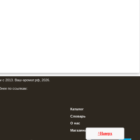
м с 2013. Ваш-аромат.рф, 2026.
бнее по ссылкам:
Каталог
Словарь
О нас
Магазины
^Наверх