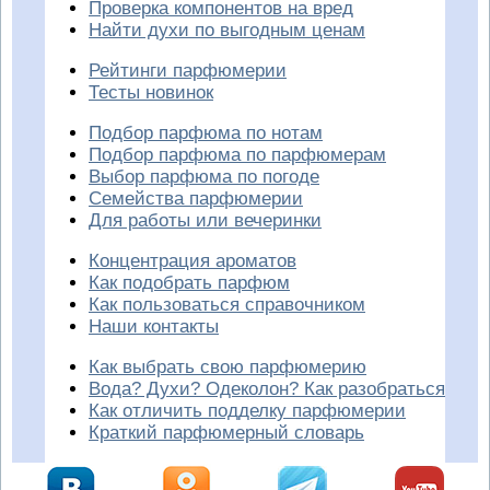
Проверка компонентов на вред
Найти духи по выгодным ценам
Рейтинги парфюмерии
Тесты новинок
Подбор парфюма по нотам
Подбор парфюма по парфюмерам
Выбор парфюма по погоде
Семейства парфюмерии
Для работы или вечеринки
Концентрация ароматов
Как подобрать парфюм
Как пользоваться справочником
Наши контакты
Как выбрать свою парфюмерию
Вода? Духи? Одеколон? Как разобраться
Как отличить подделку парфюмерии
Краткий парфюмерный словарь