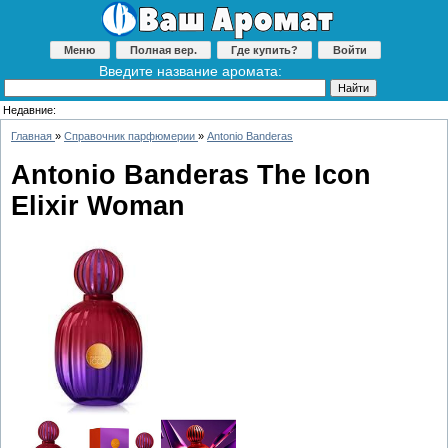
Меню
Полная вер.
Где купить?
Войти
Введите название аромата:
Недавние:
Главная
»
Справочник парфюмерии
»
Antonio Banderas
Antonio Banderas The Icon
Elixir Woman