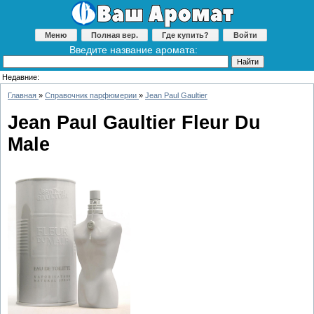
Меню
Полная вер.
Где купить?
Войти
Введите название аромата:
Недавние:
Главная
»
Справочник парфюмерии
»
Jean Paul Gaultier
Jean Paul Gaultier Fleur Du
Male