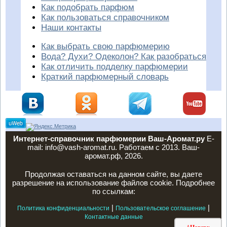
Как подобрать парфюм
Как пользоваться справочником
Наши контакты
Как выбрать свою парфюмерию
Вода? Духи? Одеколон? Как разобраться
Как отличить подделку парфюмерии
Краткий парфюмерный словарь
Интернет-справочник парфюмерии Ваш-Аромат.ру
E-
mail: info@vash-aromat.ru. Работаем с 2013. Ваш-
аромат.рф, 2026.
Продолжая оставаться на данном сайте, вы даете
разрешение на использование файлов cookie. Подробнее
по ссылкам:
|
|
Политика конфиденциальности
Пользовательское соглашение
Контактные данные