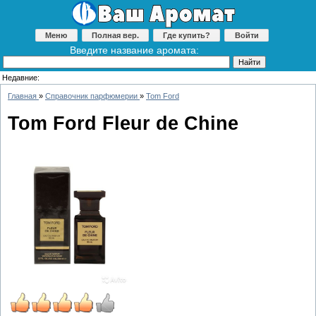
Меню
Полная вер.
Где купить?
Войти
Введите название аромата:
Недавние:
Главная
»
Справочник парфюмерии
»
Tom Ford
Tom Ford Fleur de Chine