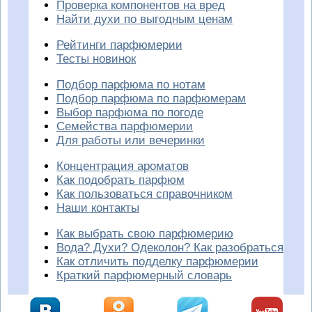
Проверка компонентов на вред
Найти духи по выгодным ценам
Рейтинги парфюмерии
Тесты новинок
Подбор парфюма по нотам
Подбор парфюма по парфюмерам
Выбор парфюма по погоде
Семейства парфюмерии
Для работы или вечеринки
Концентрация ароматов
Как подобрать парфюм
Как пользоваться справочником
Наши контакты
Как выбрать свою парфюмерию
Вода? Духи? Одеколон? Как разобраться
Как отличить подделку парфюмерии
Краткий парфюмерный словарь