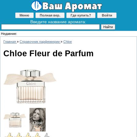
Меню
Полная вер.
Где купить?
Войти
Введите название аромата:
Недавние:
Главная
»
Справочник парфюмерии
»
Chloe
Chloe Fleur de Parfum