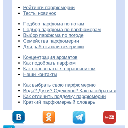
Рейтинги парфюмерии
Тесты новинок
Подбор парфюма по нотам
Подбор парфюма по парфюмерам
Выбор парфюма по погоде
Семейства парфюмерии
Для работы или вечеринки
Концентрация ароматов
Как подобрать парфюм
Как пользоваться справочником
Наши контакты
Как выбрать свою парфюмерию
Вода? Духи? Одеколон? Как разобраться
Как отличить подделку парфюмерии
Краткий парфюмерный словарь