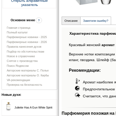
Открыть алфавитный
указатель
Основное меню
?
Описание
Заметили ошибку?
Главная страница
Полный каталог
Характеристика парфюм
Парфюмерные новинки - 2025
Парфюмерные новинки - 2026
Красивый женский
аромат F
Правила нанесения духов
Подбор по обстоятельствам
Верхние нотки композиции
Новое в справочнике
иланг, гвоздика. Шлейф (б
Снятое с производства
Поиск Яндексом
Рекомендации:
Авторские материалы С. Полье
Авторские материалы О. Кирбы
VA-рекомендации
Аромат наиболее я
Проверка на безопасность
Предпочтительное 
Новые духи:
Считается, что дан
Juliette Has A Gun White Spirit
Парфюмерия похожая на F