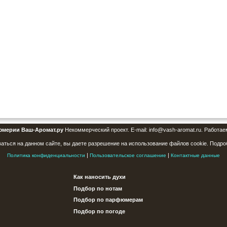
юмерии Ваш-Аромат.ру
Некоммерческий проект. E-mail: info@vash-aromat.ru. Работае
аться на данном сайте, вы даете разрешение на использование файлов cookie. Подро
|
|
Политика конфиденциальности
Пользовательское соглашение
Контактные данные
Как наносить духи
Подбор по нотам
Подбор по парфюмерам
Подбор по погоде