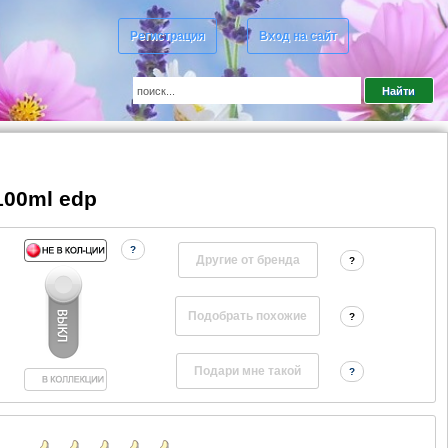
Регистрация
Вход на сайт
100ml edp
?
Другие от бренда
?
?
?