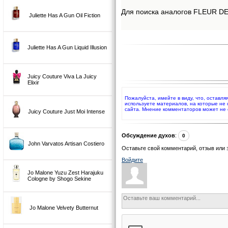
Для поиска аналогов FLEUR DE 
Juliette Has A Gun Oil Fiction
Juliette Has A Gun Liquid Illusion
Juicy Couture Viva La Juicy
Elixir
Пожалуйста, имейте в виду, что, оставл
используете материалов, на которые не
сайта. Мнение комментаторов может не 
Juicy Couture Just Moi Intense
Обсуждение духов
:
0
John Varvatos Artisan Costiero
Оставьте свой комментарий, отзыв или 
Войдите
Jo Malone Yuzu Zest Harajuku
Cologne by Shogo Sekine
Jo Malone Velvety Butternut