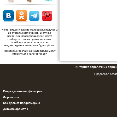
Фото, видео и другие материалы получены
из открытых источников. В случае
претензий правообладатели могут
сообщить о своих правах на e-mail:
info@vash-aromat.ru и, после
подтверждения, материал будет убран.
Некоторые рекламные материалы могут
относиться к категории 18+
Интернет-справочник парф
Продолжая остав
Ингредиенты парфюмерии
Феромоны
Как делают парфюмерию
Детские ароматы