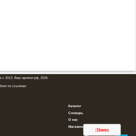
м с 2013. Ваш-аромат.рф, 2026.
бнее по ссылкам:
Каталог
Словарь
О нас
Магазины
^Наверх