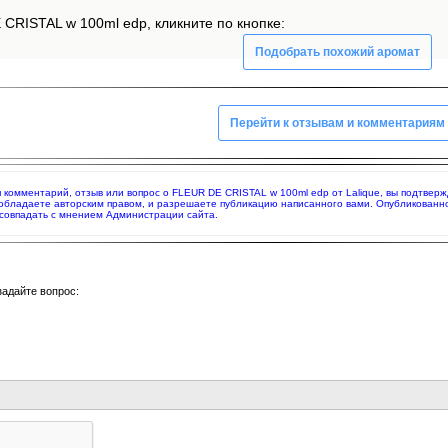
CRISTAL w 100ml edp, кликните по кнопке:
Подобрать похожий аромат
Перейти к отзывам и комментариям
яя комментарий, отзыв или вопрос о FLEUR DE CRISTAL w 100ml edp от Lalique, вы подтве
 обладаете авторским правом, и разрешаете публикацию написанного вами. Опубликованн
совпадать с мнением Администрации сайта.
задайте вопрос: